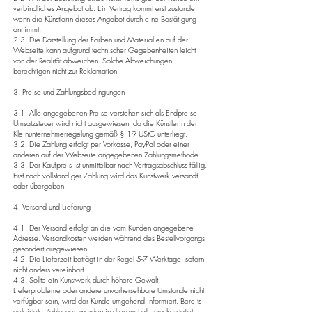
verbindliches Angebot ab. Ein Vertrag kommt erst zustande,
wenn die Künstlerin dieses Angebot durch eine Bestätigung
annimmt.
2.3. Die Darstellung der Farben und Materialien auf der
Webseite kann aufgrund technischer Gegebenheiten leicht
von der Realität abweichen. Solche Abweichungen
berechtigen nicht zur Reklamation.
3. Preise und Zahlungsbedingungen
3.1. Alle angegebenen Preise verstehen sich als Endpreise.
Umsatzsteuer wird nicht ausgewiesen, da die Künstlerin der
Kleinunternehmerregelung gemäß § 19 UStG unterliegt.
3.2. Die Zahlung erfolgt per Vorkasse, PayPal oder einer
anderen auf der Webseite angegebenen Zahlungsmethode.
3.3. Der Kaufpreis ist unmittelbar nach Vertragsabschluss fällig.
Erst nach vollständiger Zahlung wird das Kunstwerk versandt
oder übergeben.
4. Versand und Lieferung
4.1. Der Versand erfolgt an die vom Kunden angegebene
Adresse. Versandkosten werden während des Bestellvorgangs
gesondert ausgewiesen.
4.2. Die Lieferzeit beträgt in der Regel 5-7 Werktage, sofern
nicht anders vereinbart.
4.3. Sollte ein Kunstwerk durch höhere Gewalt,
Lieferprobleme oder andere unvorhersehbare Umstände nicht
verfügbar sein, wird der Kunde umgehend informiert. Bereits
geleistete Zahlungen werden in diesem Fall zurückerstattet.