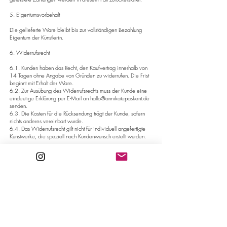
5. Eigentumsvorbehalt
Die gelieferte Ware bleibt bis zur vollständigen Bezahlung
Eigentum der Künstlerin.
6. Widerrufsrecht
6.1. Kunden haben das Recht, den Kaufvertrag innerhalb von
14 Tagen ohne Angabe von Gründen zu widerrufen. Die Frist
beginnt mit Erhalt der Ware.
6.2. Zur Ausübung des Widerrufsrechts muss der Kunde eine
eindeutige Erklärung per E-Mail an
hallo@annikatepaskent.de
senden.
6.3. Die Kosten für die Rücksendung trägt der Kunde, sofern
nichts anderes vereinbart wurde.
6.4. Das Widerrufsrecht gilt nicht für individuell angefertigte
Kunstwerke, die speziell nach Kundenwunsch erstellt wurden.
7. Haftung
7.1. Für Schäden, die durch die Nutzung oder den Transport
der Kunstwerke entstehen, haftet die Künstlerin nur bei Vorsatz
oder grober Fahrlässigkeit.
7.2. Die Künstlerin übernimmt keine Haftung für technische
Fehler auf der Webseite, die außerhalb ihres Einflussbereichs
liegen.
8. Urheberrecht