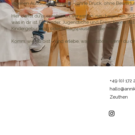
eigenen Ausdruck zu finden – ohne Druck, ohne Bewertu
Hier darfst du ausprobieren, verwerfen, neu beginnen. S
was in dir ist. Für Kinder, Jugendliche und Erwachsene. Als
Kindergeburtstag oder Mittagspause für die Seele.
Komm, wie du bist – und erlebe, was entsteht, wenn du dir
+49 (0) 172 
hallo@anni
Zeuthen