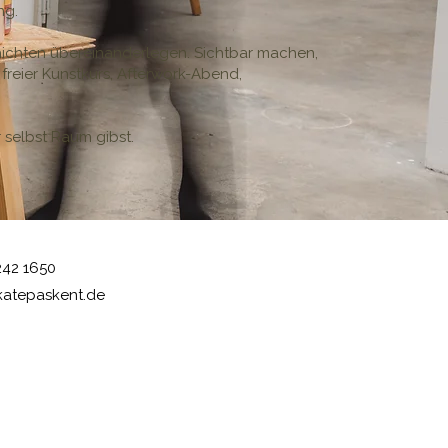
ng.
chichten übereinanderlegen. Sichtbar machen,
 freier Kunstkurs, Afterwork-Abend,
 selbst Raum gibst.
242 1650
katepaskent.de