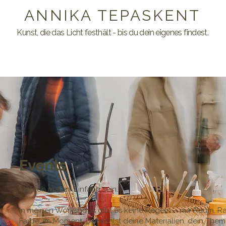
ANNIKA TEPASKENT
Kunst, die das Licht festhält - bis du dein eigenes findest.
Events
Einfach malen. Einfach sein.
In meinen Workshops gibt es keine Regeln – nur Raum. Ra
Farbe, im Moment. Du wählst deine Materialien, dein Them