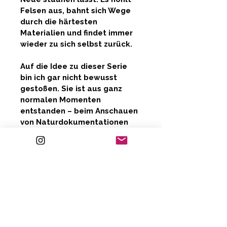
Felsen aus, bahnt sich Wege 
durch die härtesten 
Materialien und findet immer 
wieder zu sich selbst zurück.
Auf die Idee zu dieser Serie 
bin ich gar nicht bewusst 
gestoßen. Sie ist aus ganz 
normalen Momenten 
entstanden – beim Anschauen 
von Naturdokumentationen 
mit meinen Kindern. Ich war 
plötzlich völlig fasziniert von 
den Bewegungen des 
Wassers, von seinen Farben 
und Stimmungen, von dieser 
Mischung aus Sanftheit und 
unerschütterlicher Kraft.
Für mich erzählt Wasser auch 